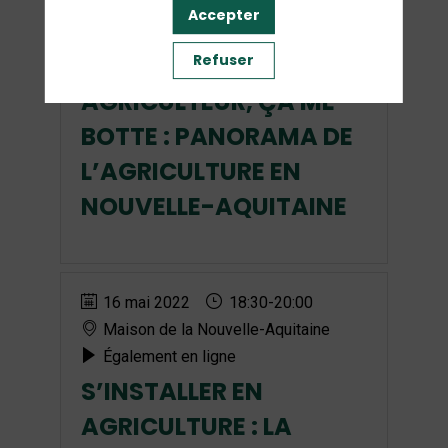
16 mai 2022
12:30
-
13:30
Accepter
Maison de la Nouvelle-Aquitaine
Refuser
Également en ligne
AGRICULTEUR, ÇA ME
BOTTE : PANORAMA DE
L’AGRICULTURE EN
NOUVELLE-AQUITAINE
16 mai 2022
18:30
-
20:00
Maison de la Nouvelle-Aquitaine
Également en ligne
S’INSTALLER EN
AGRICULTURE : LA