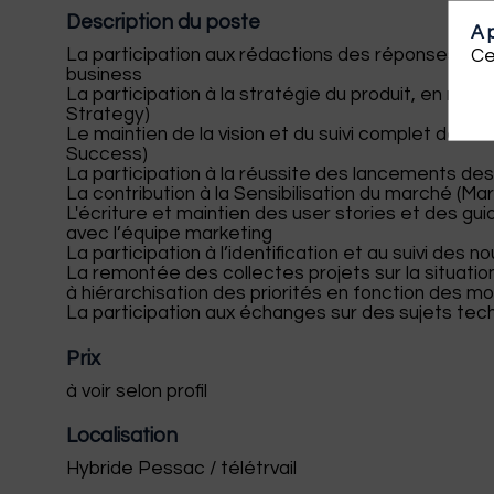
Description du poste
A 
La participation aux rédactions des réponses aux a
Ce
business
La participation à la stratégie du produit, en re
Strategy)
Le maintien de la vision et du suivi complet de t
Success)
La participation à la réussite des lancements de
La contribution à la Sensibilisation du marché (M
L'écriture et maintien des user stories et des gui
avec l’équipe marketing
La participation à l’identification et au suivi des n
La remontée des collectes projets sur la situation,
à hiérarchisation des priorités en fonction des 
La participation aux échanges sur des sujets tec
Prix
à voir selon profil
Localisation
Hybride Pessac / télétrvail