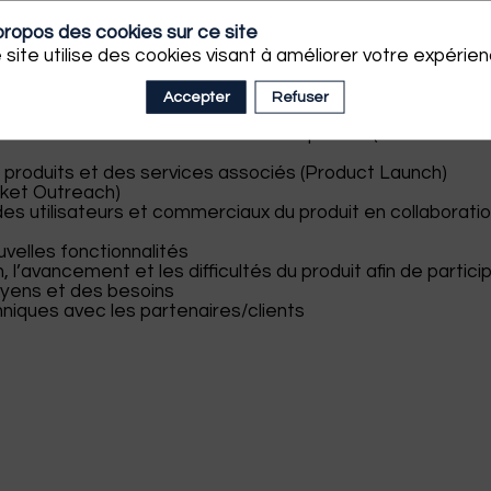
propos des cookies sur ce site
ppels d’offres et autres actions liant la technique et le
 site utilise des cookies visant à améliorer votre expérien
lation avec l’écosystème des autres technologies (Product
Accepter
Refuser
outes les demandes des clients sur le produit (Customer
s produits et des services associés (Product Launch)
arket Outreach)
des utilisateurs et commerciaux du produit en collaborati
ouvelles fonctionnalités
 l’avancement et les difficultés du produit afin de partici
moyens et des besoins
hniques avec les partenaires/clients