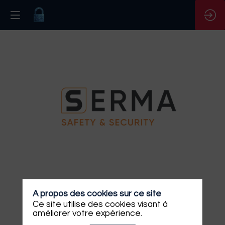
Evaluateur
en
securité
et
cryptographie
Site
A propos des cookies sur ce site
Web
Ce site utilise des cookies visant à
améliorer votre expérience.
Description