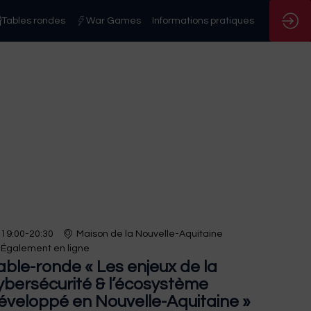
Tables rondes
War Games
Informations pratiques
19:00
-
20:30
Maison de la Nouvelle-Aquitaine
Également en ligne
able-ronde « Les enjeux de la
ybersécurité & l’écosystème
éveloppé en Nouvelle-Aquitaine »