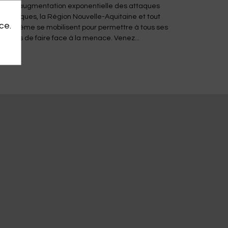
ce à l’augmentation exponentielle des attaques
formatiques, la Région Nouvelle-Aquitaine et tout
ce.
écosystème se mobilisent pour permettre à tous ses
ritoires de faire face à la menace. Venez...