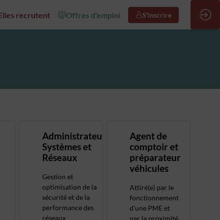
/Elles recrutent
Offres d'emploi
S'inscrire
Administrateur
Agent de
Systèmes et
comptoir et
Réseaux
préparateur
véhicules
Gestion et
optimisation de la
Attiré(e) par le
sécurité et de la
fonctionnement
performance des
d'une PME et
réseaux
par la proximité