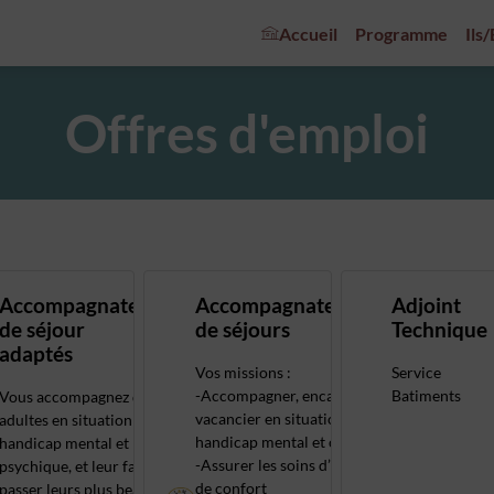
Accueil
Programme
Ils
Offres d'emploi
Accompagnateur
Accompagnateur/trice
Adjoint
de séjour
de séjours
Technique
adaptés
Vos missions :
Service
-Accompagner, encadrer un
Batiments
Vous accompagnez des
vacancier en situation de
adultes en situation de
handicap mental et ou moteur
handicap mental et
-Assurer les soins d’hygiène et
psychique, et leur faites
de confort
passer leurs plus beaux