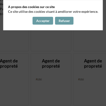
-Assurer le quotidien...
moments de vacances.
A propos des cookies sur ce site
Par binôme ou
Ce site utilise des cookies visant à améliorer votre expérience.
trinôme, vous...
Accepter
Refuser
Agent de
Agent de
Agent de
propreté
propreté
propreté