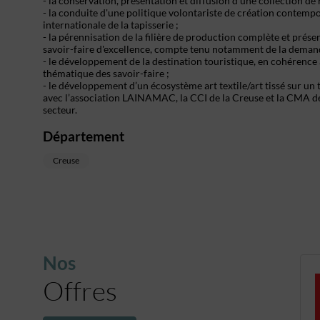
- la conservation, présentation et diffusion d'une collection de
- la conduite d'une politique volontariste de création contem
internationale de la tapisserie ;
- la pérennisation de la filière de production complète et prés
savoir-faire d'excellence, compte tenu notamment de la demand
- le développement de la destination touristique, en cohérence 
thématique des savoir-faire ;
- le développement d’un écosystème art textile/art tissé sur un
avec l’association LAINAMAC, la CCI de la Creuse et la CMA de l
secteur.
Département
Creuse
Nos
Offres