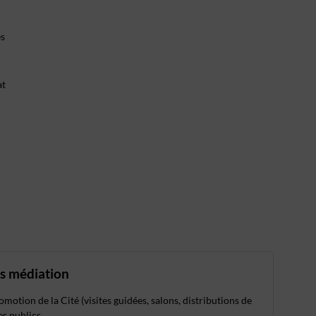
es
at
rs médiation
motion de la Cité (visites guidées, salons, distributions de
s publics,...