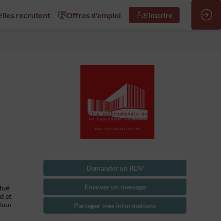
/Elles recrutent
Offres d'emploi
S'inscrire
Demander un RDV
Envoyer un message
itué
d et
utour
Partager mes informations