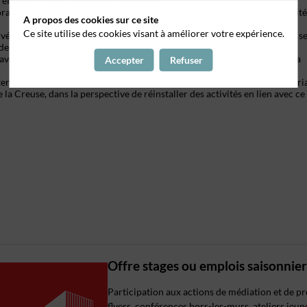
 référence sur la tapisserie d'Aubusson ;
poraine, avec notamment la constitution du Fonds contemporain de la Cité
A propos des cookies sur ce site
Ce site utilise des cookies visant à améliorer votre expérience.
ervée, avec l'impératif de formation, de transmission et de promotion de s
e croissante des manufactures en personnel lissiers ;
avec les grandes destinations de proximité et en particulier autour de la
Accepter
Refuser
 territoire de l'hyper-ruralité Aubusson-Felletin-Sud Creuse, en partenari
a Creuse, dans la perspective de réinstaller des activités en lien avec ce
Offre stages ou emplois saisonnie
Participation aux actions de médiation et de pro
flyers, conférences hors-les-murs, ateliers jeune