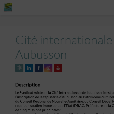
Cité internationale 
Aubusson
Description
Le Syndicat mixte de la Cité internationale de la tapisserie est
l’inscription de la tapisserie d’Aubusson au Patrimoine cultur
du Conseil Régional de Nouvelle-Aquitaine, du Conseil Dépa
reçoit un soutien important de l’État (DRAC, Préfecture de la Cr
de cinq missions principales :