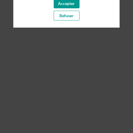
Accepter
Il manque du contenu : rafraichissez votre navigateur
Refuser