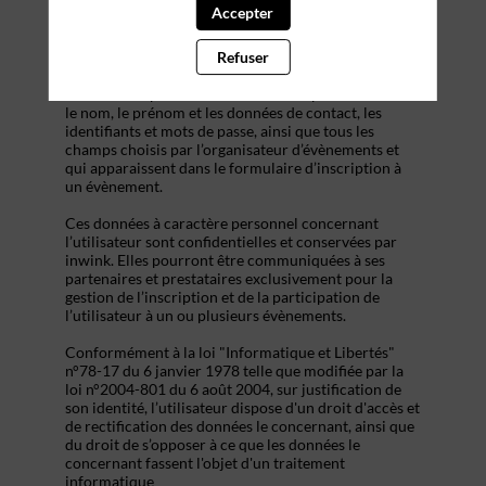
s’inscrire à un évènement, d’accéder au site d’un
Accepter
évènement, et de consulter les informations relatives
à l’organisation pratique et logistique d’un
Refuser
évènement.
Les données personnelles recueillies par inwink sont
le nom, le prénom et les données de contact, les
identifiants et mots de passe, ainsi que tous les
champs choisis par l’organisateur d’évènements et
qui apparaissent dans le formulaire d’inscription à
un évènement.
Ces données à caractère personnel concernant
l’utilisateur sont confidentielles et conservées par
inwink. Elles pourront être communiquées à ses
partenaires et prestataires exclusivement pour la
gestion de l’inscription et de la participation de
l’utilisateur à un ou plusieurs évènements.
Conformément à la loi "Informatique et Libertés"
n°78-17 du 6 janvier 1978 telle que modifiée par la
loi n°2004-801 du 6 août 2004, sur justification de
son identité, l’utilisateur dispose d'un droit d'accès et
de rectification des données le concernant, ainsi que
du droit de s’opposer à ce que les données le
concernant fassent l'objet d'un traitement
informatique