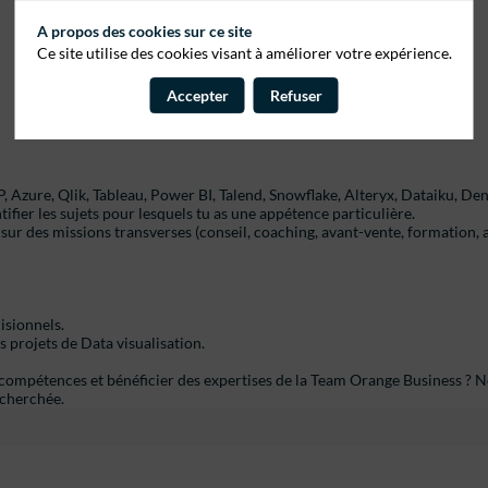
A propos des cookies sur ce site
Ce site utilise des cookies visant à améliorer votre expérience.
Accepter
Refuser
, Azure, Qlik, Tableau, Power BI, Talend, Snowflake, Alteryx, Dataiku, Deno
fier les sujets pour lesquels tu as une appétence particulière.
sur des missions transverses (conseil, coaching, avant-vente, formation, au
isionnels.
s projets de Data visualisation.
 compétences et bénéficier des expertises de la Team Orange Business ? 
echerchée.