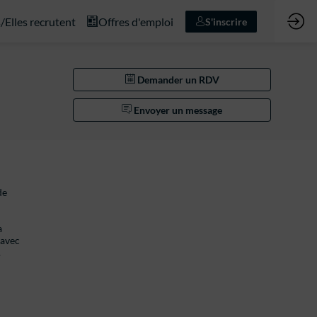
s/Elles recrutent
Offres d'emploi
S'inscrire
Demander un RDV
Envoyer un message
de
a
 avec
.