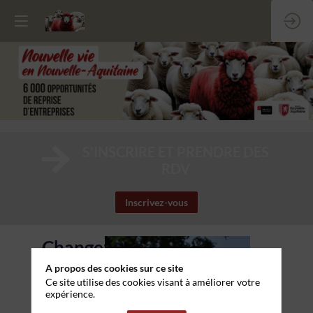
S'INSCRIRE ET PRENDRE DES
RDV
Inscrivez-vous
Changez
de
A propos des cookies sur ce site
Ce site utilise des cookies visant à améliorer votre
vie
expérience.