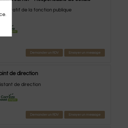
inistratif de la fonction publique
ce.
Demander un RDV
Envoyer un message
oint de direction
istant de direction
Demander un RDV
Envoyer un message