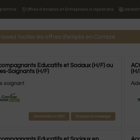
ogramme
Offres d'emplois et Entreprises à reprendre
Jobdati
ouvez toutes les offres d'emploi en Corrèze
compagnants Educatifs et Sociaux (H/F) ou
AC
es-Soignants (H/F)
(H/
e soignant
Aid
Demander un RDV
Envoyer un message
compagnants Educatifs et Sociaux en
Acc