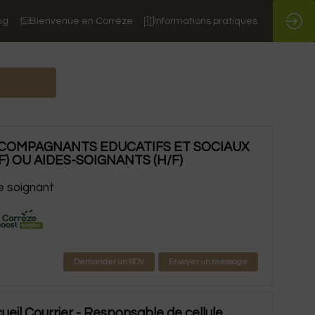
ng
Bienvenue en Corrèze
Informations pratiques
COMPAGNANTS EDUCATIFS ET SOCIAUX
F) OU AIDES-SOIGNANTS (H/F)
e soignant
Demander un RDV
Envoyer un message
ueil Courrier - Responsable de cellule