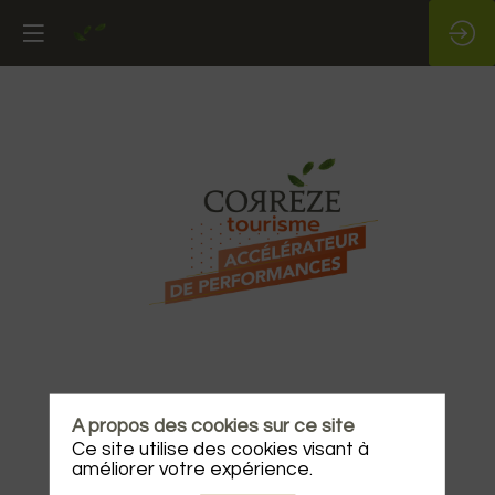
Corrèze
Tourisme
Corrèze
Prendre un rendez-vous
Tourisme
A propos des cookies sur ce site
est
Ce site utilise des cookies visant à
l'Agence
du
améliorer votre expérience.
Conseil