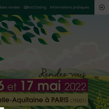
bles rondes
Bott'Dating
Informations pratiques