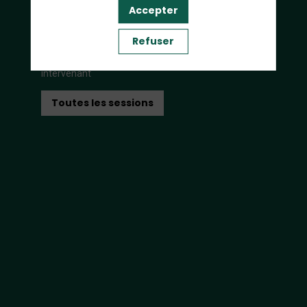
Accepter
Sessions
Refuser
Retrouvez les sessions auxquels participe cet
intervenant
Toutes les sessions
: