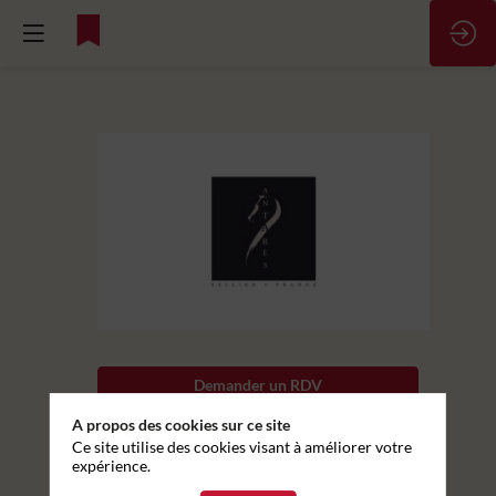
Designer
graphique
Lien vers
l'annonce
Contexte
Demander un RDV
Créé
en
A propos des cookies sur ce site
Envoyer un message
2000,
Ce site utilise des cookies visant à améliorer votre
le
expérience.
Partager mes informations
groupe