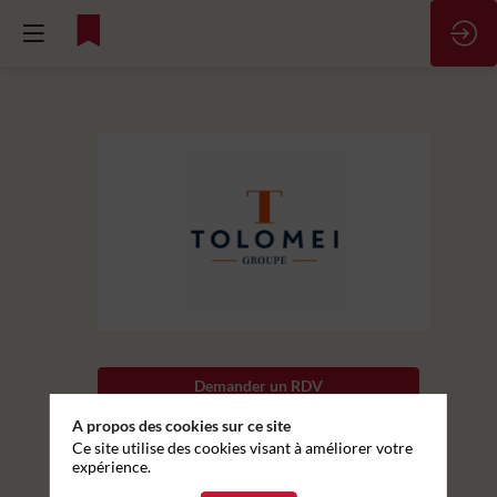
Maintenance
Documentation
Description
Demander un RDV
Et
si
A propos des cookies sur ce site
Envoyer un message
vous
Ce site utilise des cookies visant à améliorer votre
rejoigniez
expérience.
Partager mes informations
notre