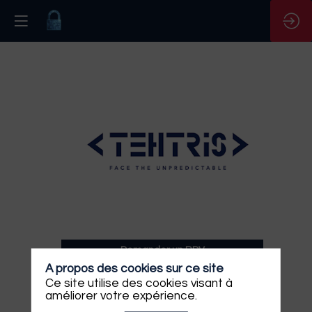
Analyste
SOC
N2/N3
Description
Demander un RDV
Intégré(e)
A propos des cookies sur ce site
au
Envoyer un message
Ce site utilise des cookies visant à
sein
améliorer votre expérience.
de
Partager mes informations
notre