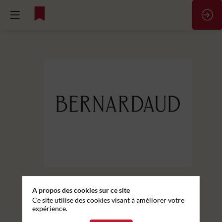
Responsable
Digital
-
H/F
Description
A propos des cookies sur ce site
Envoyer un message
Ce site utilise des cookies visant à améliorer votre
Passionné
expérience.
par
Partager mes informations
le