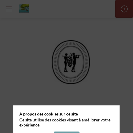
Technicien
de
maintenance
H/F
Site
Web
A propos des cookies sur ce site
Ce site utilise des cookies visant à améliorer votre
Nom
expérience.
Demander un RDV
de