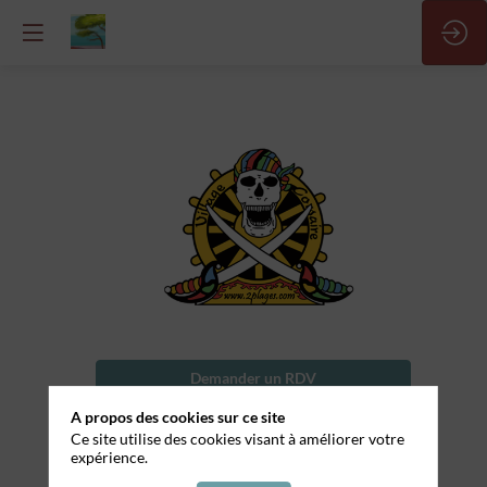
Homme/femme
toutes
mains
Nom
Demander un RDV
de
l'entreprise
A propos des cookies sur ce site
Envoyer un message
Ce site utilise des cookies visant à améliorer votre
Camping
expérience.
Partager mes informations
Village
corsaire