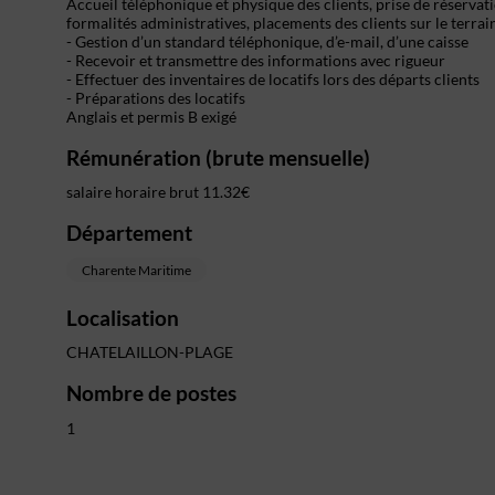
Accueil téléphonique et physique des clients, prise de réservati
formalités administratives, placements des clients sur le terrain 
- Gestion d’un standard téléphonique, d’e-mail, d’une caisse
- Recevoir et transmettre des informations avec rigueur
- Effectuer des inventaires de locatifs lors des départs clients
- Préparations des locatifs
Anglais et permis B exigé
Rémunération (brute mensuelle)
salaire horaire brut 11.32€
Département
Charente Maritime
Localisation
CHATELAILLON-PLAGE
Nombre de postes
1