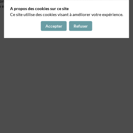
on, encaissement et suivi client sur le logiciel NAXI gestion. Diverses
et inventaires de sortie des locatifs.
A propos des cookies sur ce site
Ce site utilise des cookies visant à améliorer votre expérience.
Accepter
Refuser