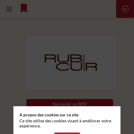
Chef
d'Equipe
Contexte
Demander un RDV
poste
qui
A propos des cookies sur ce site
Envoyer un message
peut
Ce site utilise des cookies visant à améliorer votre
également
expérience.
Partager mes informations
être