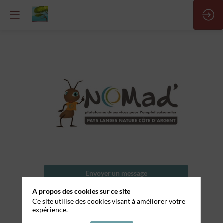
Barman
Nom
Envoyer un message
de
l'entreprise
A propos des cookies sur ce site
Partager mes informations
Ce site utilise des cookies visant à améliorer votre
Le
expérience.
Central