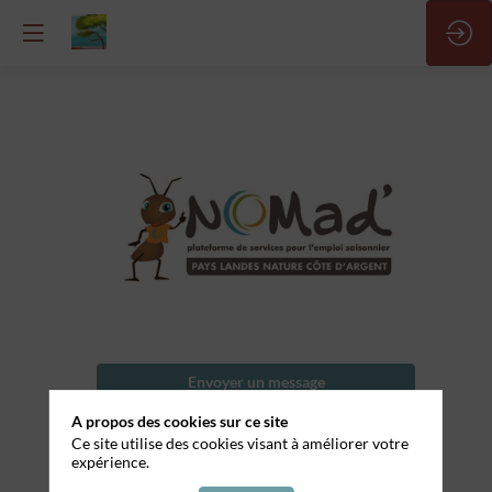
Commis
de
cuisine
Nom
Envoyer un message
de
l'entreprise
A propos des cookies sur ce site
Partager mes informations
Ce site utilise des cookies visant à améliorer votre
A
expérience.
Noste