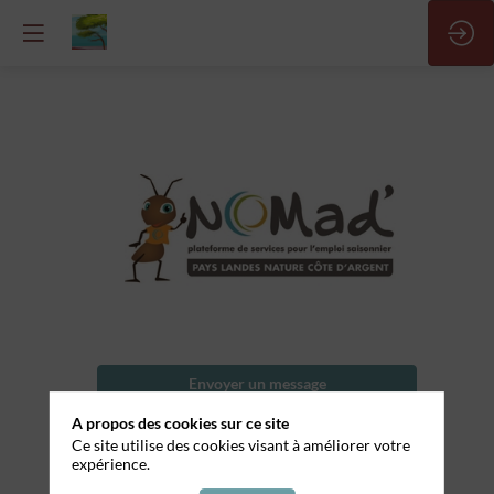
Pizzaiolo
Nom
Envoyer un message
de
l'entreprise
A propos des cookies sur ce site
Partager mes informations
Ce site utilise des cookies visant à améliorer votre
Oliv'Pizza
expérience.
Département