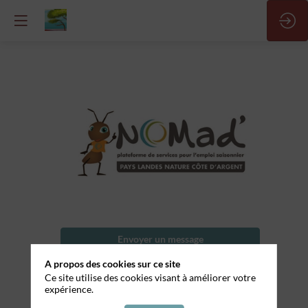
Surveillant
de
baignade
Nom
Envoyer un message
de
l'entreprise
A propos des cookies sur ce site
Partager mes informations
Ce site utilise des cookies visant à améliorer votre
Aquapark
expérience.
Description