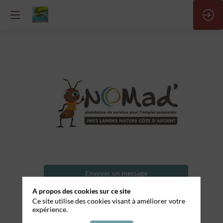
Responsable
salle
Nom
Envoyer un message
de
l'entreprise
A propos des cookies sur ce site
Partager mes informations
Ce site utilise des cookies visant à améliorer votre
Le
expérience.
QG