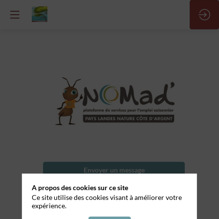
Plongeur
Nom
Envoyer un message
de
l'entreprise
A propos des cookies sur ce site
Partager mes informations
Ce site utilise des cookies visant à améliorer votre
Le
expérience.
QG