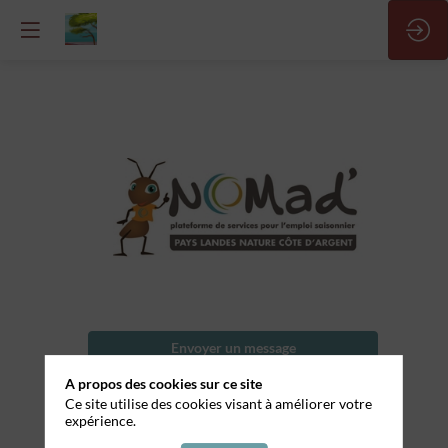
Chef
de
cuisine
Nom
Envoyer un message
de
l'entreprise
A propos des cookies sur ce site
Partager mes informations
Ce site utilise des cookies visant à améliorer votre
La
expérience.
Halte
Marine