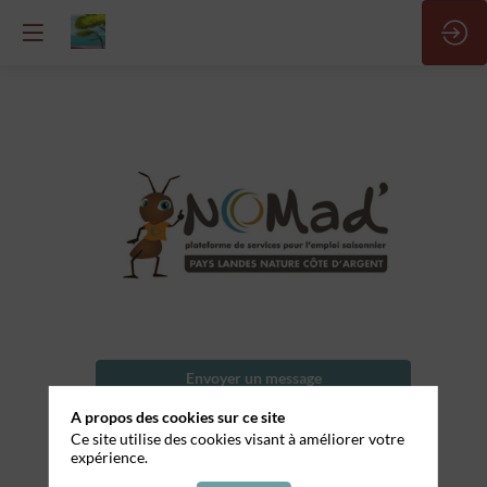
Plongeur
Nom
Envoyer un message
de
l'entreprise
A propos des cookies sur ce site
Partager mes informations
Ce site utilise des cookies visant à améliorer votre
Le
expérience.
Spot
Restaurant