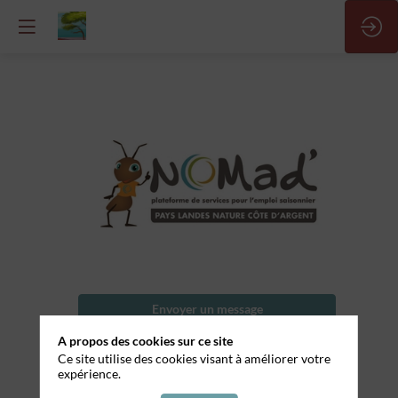
Employé
d'étage
Nom
Envoyer un message
de
l'entreprise
A propos des cookies sur ce site
Partager mes informations
Ce site utilise des cookies visant à améliorer votre
Hotel
expérience.
les
vagues