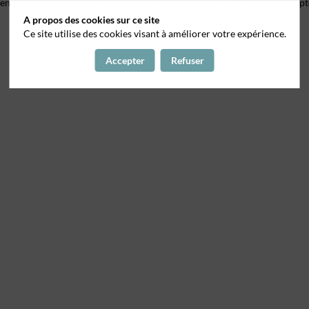
e, entretien des locaux… / Anglais ou allemand souhaité / Débutants accept
A propos des cookies sur ce site
Ce site utilise des cookies visant à améliorer votre expérience.
Accepter
Refuser